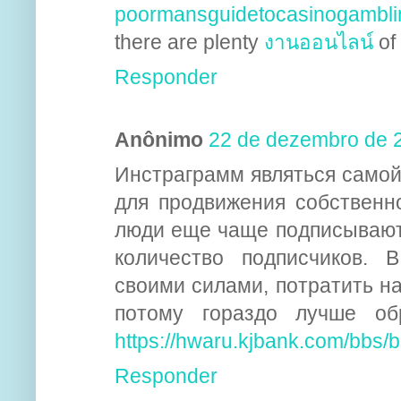
poormansguidetocasinogambli
there are plenty
งานออนไลน์
of 
Responder
Anônimo
22 de dezembro de 
Инстраграмм являться само
для продвижения собственно
люди еще чаще подписывают
количество подписчиков. 
своими силами, потратить н
потому гораздо лучше обр
https://hwaru.kjbank.com/bbs
Responder